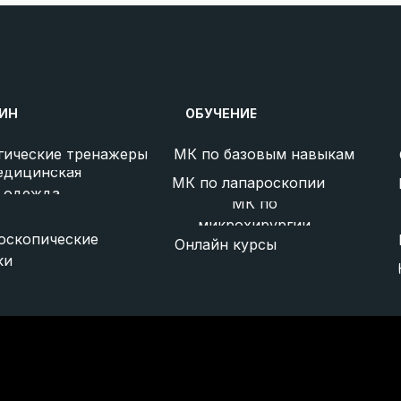
ИН
ОБУЧЕНИЕ
гические тренажеры
МК по базовым навыкам
едицинская
МК по лапароскопии
одежда
МК по
микрохирургии
оскопические
Онлайн курсы
ки