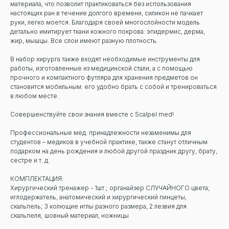
материала, что позволит практиковаться без использования
настоящих ран в течение долгого времени, силикон не пачкает
руки, легко моется. Благодаря своей многослойности модель
детально имитирует ткани кожного покрова: эпидермис, дерма,
жир, мышцы. Все слои имеют разную плотность.
В набор хирурга также входят необходимые инструменты для
работы, изготовленные из медицинской стали, а с помощью
прочного и компактного футляра для хранения предметов он
становится мобильным: его удобно брать с собой и тренироваться
в любом месте.
Совершенствуйте свои знания вместе с Scalpel med!
Профессиональные мед. принадлежности незаменимы для
студентов – медиков в учебной практике, также станут отличным
подарком на день рождения и любой другой праздник другу, брату,
сестре и т. д.
КОМПЛЕКТАЦИЯ:
Хирургический тренажер - 1шт.; органайзер СЛУЧАЙНОГО цвета;
иглодержатель, анатомический и хирургический пинцеты,
скальпель; 3 колющие иглы разного размера, 2 лезвия для
скальпеля; шовный материал, ножницы