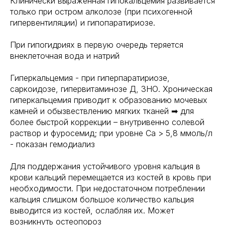
Клинически выраженная гипокальцемия развивается
только при остром алколозе (при психогенной
гипервентиляции) и гипопаратириозе.
При гипогидриях в первую очередь теряется
внеклеточная вода и натрий
Гиперкальцемия - при гиперпаратириозе,
саркоидозе, гипервитаминозе Д, ЗНО. Хроническая
гиперкальцемия приводит к образованию мочевых
камней и обызвествлению мягких тканей ➡ для
более быстрой коррекции – внутривенно солевой
раствор и фуросемид; при уровне Са > 5,8 ммоль/л
- показан гемодиализ
Для поддержания устойчивого уровня кальция в
крови кальций перемещается из костей в кровь при
необходимости. При недостаточном потреблении
кальция слишком большое количество кальция
выводится из костей, ослабляя их. Может
возникнуть остеопороз