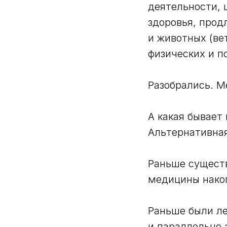
деятельности, 
здоровья, прод
и животных (ве
физических и п
Разобрались. М
А какая бывает
Альтернативна
Раньше существ
медицины нако
Раньше были ле
и параллельно 