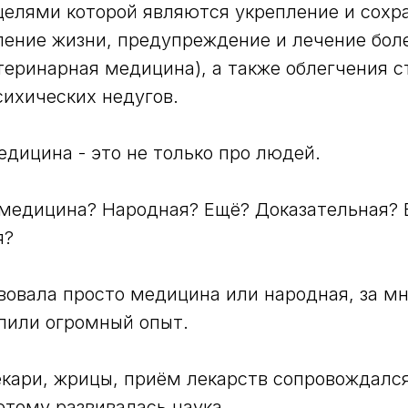
целями которой являются укрепление и сохр
ление жизни, предупреждение и лечение бол
теринарная медицина), а также облегчения с
сихических недугов.
едицина - это не только про людей.
 медицина? Народная? Ещё? Доказательная?
я?
овала просто медицина или народная, за мн
пили огромный опыт.
кари, жрицы, приём лекарств сопровождалс
этому развивалась наука.