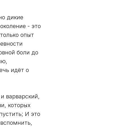
но дикие
околение - это
 только опыт
ревности
овной боли до
ию,
ечь идёт о
 и варварский,
ви, которых
пустить; И это
 вспомнить,