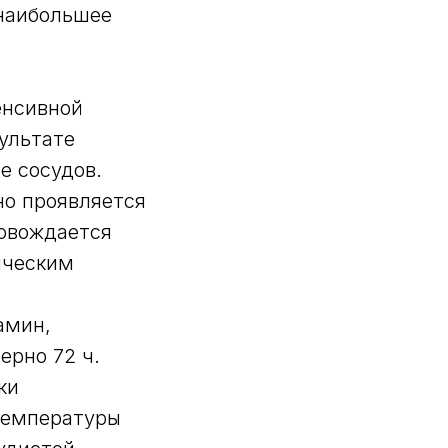
 наибольшее
енсивной
зультате
е сосудов.
но проявляется
ровождается
ическим
амин,
рно 72 ч.
ки
температуры