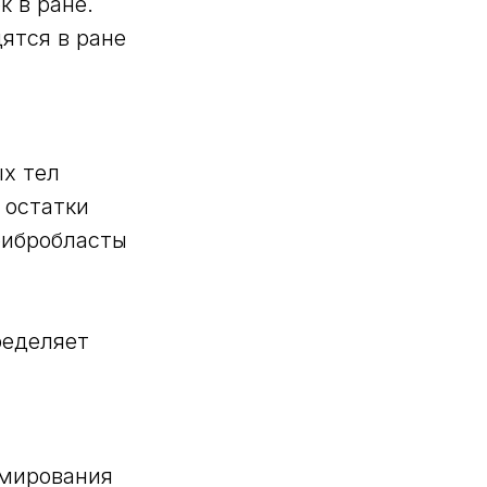
 в ране.
ятся в ране
ых тел
 остатки
фибробласты
ределяет
рмирования