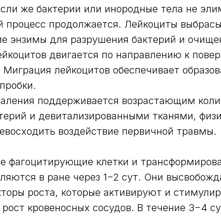
сли же бактерии или инородные тела не эл
й процесс продолжается. Лейкоциты выбрас
е энзимы для разрушения бактерий и очище
йкоцитов двигается по направлению к повер
. Миграция лейкоцитов обеспечивает образо
пробки.
спаления поддерживается возрастающим коли
терий и девитализированными тканями, физ
евосходить воздействие первичной травмы.
е фагоцитирующие клетки и трансформиров
ляются в ране через 1−2 сут. Они высвобож
кторы роста, которые активируют и стимули
 рост кровеносных сосудов. В течение 3−4 су