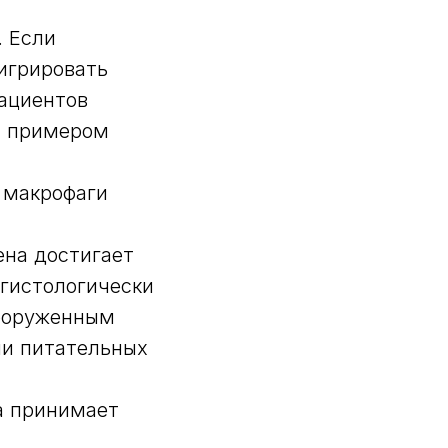
. Если
игрировать
пациентов
м примером
 макрофаги
ена достигает
 гистологически
вооруженным
ми питательных
за принимает