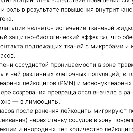
одилатации, отек вследствие повышения сос
и боль в результате повышения внутриткане
тека.
латации является истечение тканевой жидко
ый защитно-биологический эффект»), что об
онтакта подлежащих тканей с микробами и 
асов.
пени сосудистой проницаемости в зоне тра
ка к ней различных клеточных популяций, в т
еарных лейкоцитов (PMN) и мононуклеарных 
ере созревания превращаются вначале в ра
озже — в лимфоциты.
часов после ранения лейкоциты мигрируют 
сеивания) через стенку сосудов в зону повре
екции и инородных тел количество лейкоцито