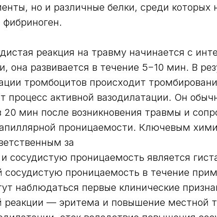
енты, но и различные белки, среди которых
 фибриноген.
дистая реакция на травму начинается с инт
и, она развивается в течение 5−10 мин. В ре
гации тромбоцитов происходит тромбировани
т процесс активной вазодилатации. Он обыч
 20 мин после возникновения травмы и соп
капиллярной проницаемости. Ключевым хим
ветственным за
и сосудистую проницаемость является гист
 сосудистую проницаемость в течение приме
гут наблюдаться первые клинические призна
й реакции — эритема и повышение местной 