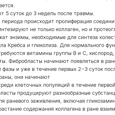
ается.
т 5 суток до 3 недель после травмы.
о периода происходит пролиферация соедини
нтезируют не только коллаген, но и протеог
жат энзимы, необходимые для синтеза холес
ла Кребса и гликолиза. Для нормального фу
ребуются витамины группы В и С, кислород
ы. Фибробласты начинают появляться в ране
 фазы и уже в течение первых 2−3 суток пос
раны, они начинают
реди клеточных популяций в течение первой
ласты продуцируют разнообразные субстанц
я раневого заживления, включая гликозами
зрастание содержания коллагена в ране взаи