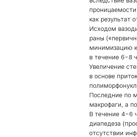
вследствие ваз
проницаемости 
как результат о
Исходом вазоди
раны («первичн
минимизацию к
в течение 6−8 ч
Увеличение сте
в основе прито
полиморфонукл
Последние по м
макрофаги, а п
В течение 4−6 
диапедеза (про
отсутствии инф