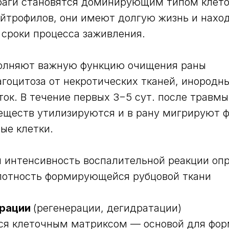
аги становятся доминирующим типом клеток
ейтрофилов, они имеют долгую жизнь и наход
 сроки процесса заживления.
олняют важную функцию очищения раны
гоцитоза от некротических тканей, инородн
ток. В течение первых 3−5 сут. после травмы
еществ утилизируются и в рану мигрируют 
ые клетки.
 интенсивность воспалительной реакции оп
плотность формирующейся рубцовой ткани
ерации
(регенерации, дегидратации)
тся клеточным матриксом — основой для фо