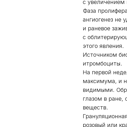
с увеличением 
Фаза пролифера
ангиогенез не 
и раневое зажи
с облитерирую
этого явления.
Источником био
итромбоциты.
На первой неде
максимума, и н
видимыми. Обр
глазом в ране,
веществ.
Грануляционная
розовый или кр