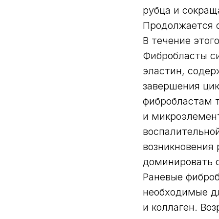
рубца и сокращ
Продолжается о
В течение этог
Фибробласты си
эластин, содер
завершения цик
фибробластам т
и микроэлемент
воспалительной
возникновения 
доминировать с
Раневые фиброб
необходимые дл
и коллаген. Во