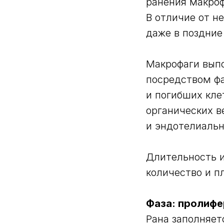
ранения макроф
В отличие от н
даже в поздние
Макрофаги вып
посредством фа
и погибших кле
органических в
и эндотелиальн
Длительность и
количество и 
Фаза: пролиф
Рана заполняе