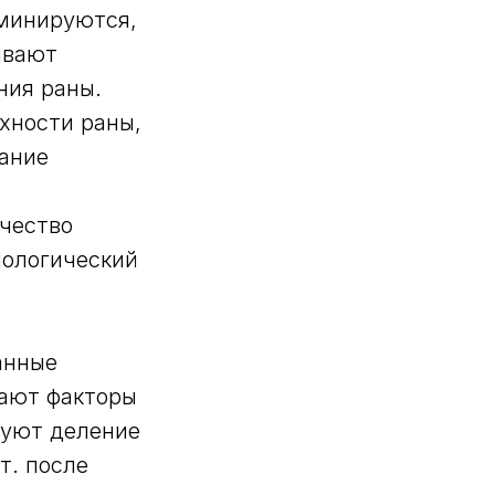
иминируются,
ывают
ния раны.
хности раны,
вание
чество
иологический
анные
дают факторы
руют деление
т. после