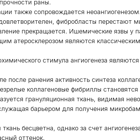
прочности раны.
ции также сопровождается неоангиогенезом
удовлетворителен, фибробласты перестают м
вление прекращается. Ишемические язвы у 
щим атеросклерозом являются классически
химического стимула ангиогенеза являются
ле после ранения активность синтеза коллаг
езрелые коллагеновые фибриллы становятся
азуется грануляционная ткань, видимая не
 служащая барьером для получения микроба
 ткань бесцветна, однако за счет ангиогене
асный оттенок.