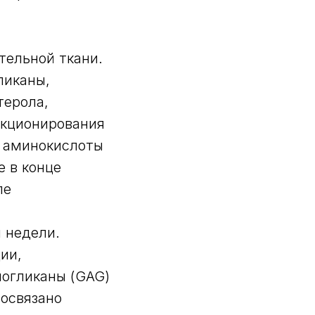
тельной ткани.
ликаны,
терола,
нкционирования
, аминокислоты
 в конце
ле
 недели.
ии,
ногликаны (GAG)
мосвязано