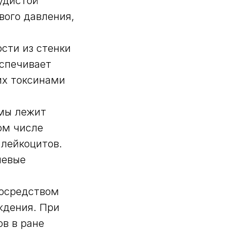
удистой
вого давления,
сти из стенки
еспечивает
их токсинами
вмы лежит
ом числе
лейкоцитов.
невые
посредством
ждения. При
в в ране