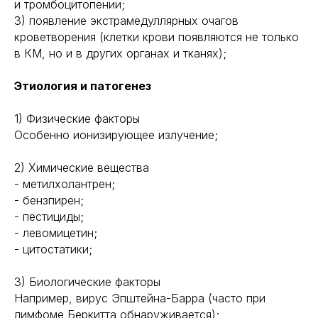
и тромбоцитопении;
3) появление экстрамедуллярных очагов
кроветворения (клетки крови появляются не только
в КМ, но и в других органах и тканях);
Этиология и патогенез
1) Физические факторы
Особенно ионизирующее излучение;
2) Химические вещества
- метилхолантрен;
- бензпирен;
- пестициды;
- левомицетин;
- цитостатики;
3) Биологические факторы
Например, вирус Эпштейна-Барра (часто при
лимфоме Беркитта обнаруживается);