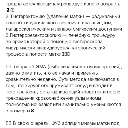
предлагается женщинам репродуктивного возраста
🤰🏻
2. Гистерэктомию (удаление матки) — радикальный
способ хирургического лечения с влагалищным,
лапароскопическим и лапаротомическим доступами
3.Гистерорезектоскопию — лечебную процедуру,
во время которой с помощью гистероскопа
хирургически ликвидируется патологический
процесс в полости матки🧑🏻‍⚕
👉🏻Говоря об ЭМА (эмболизация маточных артерий),
важно отметить, что её начали применять
сравнительно недавно. Суть метода заключается в
том, что хирург обнаруживает сосуд и вводит в
него препарат, останавливающий кровоток и после
прекращения кровоснабжения узлы миомы
полностью исчезают или значительно уменьшаются
в размерах❌
👉🏻 В свою очередь, ФУЗ абляция миомы матки под