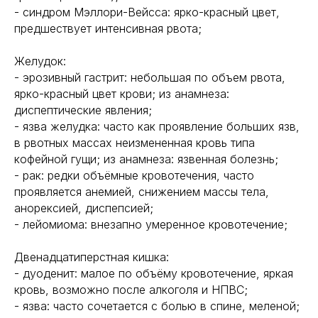
- синдром Мэллори-Вейсса: ярко-красный цвет,
предшествует интенсивная рвота;
Желудок:
- эрозивный гастрит: небольшая по объем рвота,
ярко-красный цвет крови; из анамнеза:
диспептические явления;
- язва желудка: часто как проявление больших язв,
в рвотных массах неизмененная кровь типа
кофейной гущи; из анамнеза: язвенная болезнь;
- рак: редки объёмные кровотечения, часто
проявляется анемией, снижением массы тела,
анорексией, диспепсией;
- лейомиома: внезапно умеренное кровотечение;
Двенадцатиперстная кишка:
- дуоденит: малое по объёму кровотечение, яркая
кровь, возможно после алкоголя и НПВС;
- язва: часто сочетается с болью в спине, меленой;