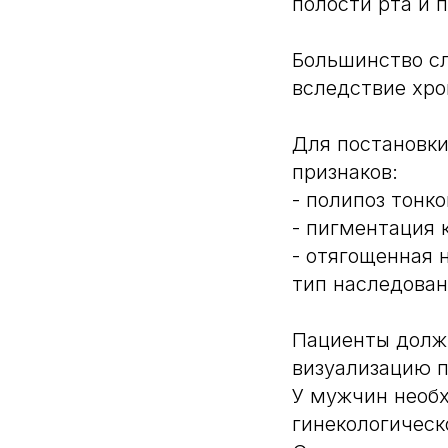
полости рта и 
Большинство сл
вследствие хро
Для постановки
признаков:
- полипоз тонк
- пигментация 
- отягощенная 
тип наследова
Пациенты должн
визуализацию 
У мужчин необх
гинекологическ