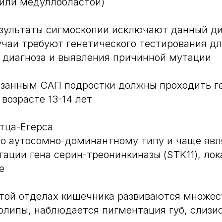
или медуллобластой)
зультаты сигмоскопии исключают данный ди
чаи требуют генетического тестирования д
 диагноза и выявления причинной мутации
азанным САП подростки должны проходить г
возрасте 13-14 лет
тца-Егерса
по аутосомно-доминантному типу и чаще явл
ации гена серин-треонинкиназы (STK11), лок
е
стой отделах кишечника развиваются множе
липы, наблюдается пигментация губ, слизи