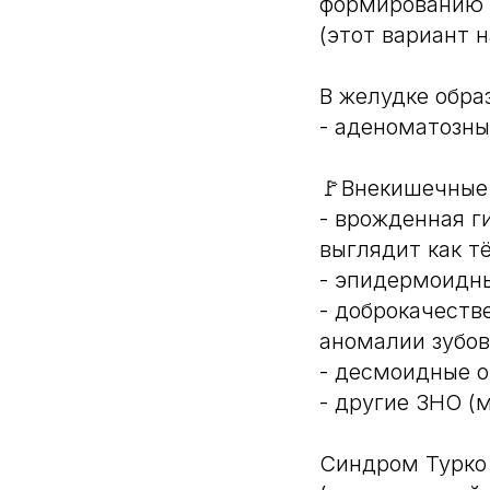
формированию 
(этот вариант 
В желудке обра
- аденоматозн
🚩Внекишечные 
- врожденная г
выглядит как т
- эпидермоидны
- доброкачеств
аномалии зубов
- десмоидные 
- другие ЗНО (
Синдром Турко