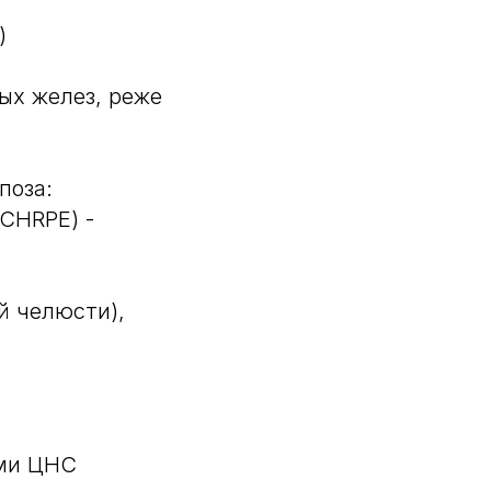
)
ых желез, реже
поза:
CHRPE) -
й челюсти),
ями ЦНС