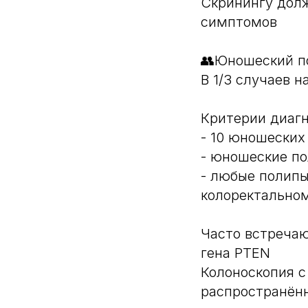
Скринингу долж
симптомов
👥Юношеский п
В 1/3 случаев 
Критерии диагн
- 10 юношеских
- юношеские по
- любые полипы
колоректальном
Часто встречаю
гена PTEN
Колоноскопия с
распространён