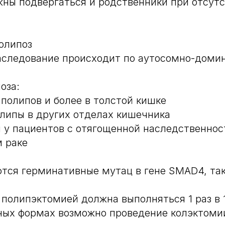
ны подвергаться и родственники при отсут
олипоз
наследование происходит по аутосомно-доми
оза:
 полипов и более в толстой кишке
липы в других отделах кишечника
 у пациентов с отягощенной наследственно
 раке
тся герминативные мутац в гене SMAD4, та
 полипэктомией должна выполняться 1 раз в 1
ных формах возможно проведение колэктоми