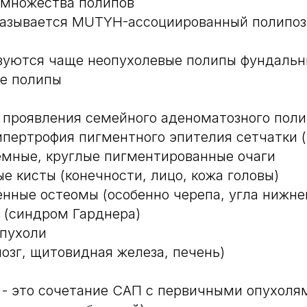
множества полипов
называется MUTYH-ассоциированный полипоз
зуются чаще неопухолевые полипы фундальн
ые полипы
проявления семейного аденоматозного поли
ипертрофия пигментного эпителия сетчатки (
ёмные, круглые пигментированные очаги
е кисты (конечности, лицо, кожа головы)
енные остеомы (особенно черепа, угла нижне
 (синдром Гарднера)
опухоли
мозг, щитовидная железа, печень)
 - это сочетание САП с первичными опухол