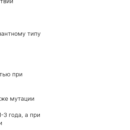
ствии
нантному типу
стью при
кже мутации
-3 года, а при
и