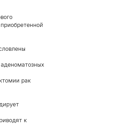
ового
 приобретенной
условлены
и аденоматозных
ктомии рак
одирует
риводят к