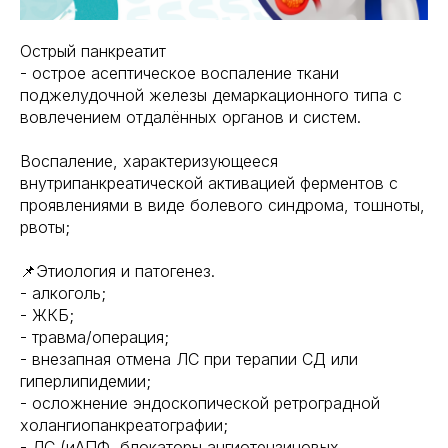
Острый панкреатит
- острое асептическое воспаление ткани
поджелудочной железы демаркационного типа с
вовлечением отдалённых органов и систем.
Воспаление, характеризующееся
внутрипанкреатической активацией ферментов с
проявлениями в виде болевого синдрома, тошноты,
рвоты;
📌Этиология и патогенез.
- алкоголь;
- ЖКБ;
- травма/операция;
- внезапная отмена ЛС при терапии СД или
гиперлипидемии;
- осложнение эндоскопической ретроградной
холангиопанкреатографии;
- ЛС (иАПФ, блокаторы ангиотензиновых