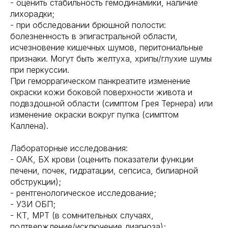
- оценить стабильность гемодинамики, наличие
лихорадки;
- при обследовании брюшной полости:
болезненность в эпигастральной области,
исчезновение кишечных шумов, перитониальные
признаки. Могут быть желтуха, хрипы/глухие шумы
при перкуссии.
При геморрагическом панкреатите изменение
окраски кожи боковой поверхности живота и
подвздошной области (симптом Грея Тернера) или
изменение окраски вокруг пупка (симптом
Каллена).
Лабораторные исследования:
- ОАК, БХ крови (оценить показатели функции
печени, почек, гидратации, сепсиса, билиарной
обструкции);
- рентгенологическое исследование;
- УЗИ ОБП;
- КТ, МРТ (в сомнительных случаях,
подтверждение/исключение диагноза);