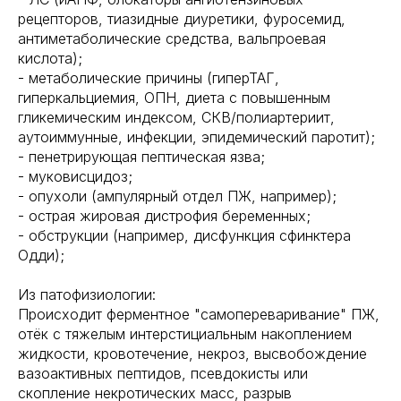
рецепторов, тиазидные диуретики, фуросемид,
антиметаболические средства, вальпроевая
кислота);
- метаболические причины (гиперТАГ,
гиперкальциемия, ОПН, диета с повышенным
гликемическим индексом, СКВ/полиартериит,
аутоиммунные, инфекции, эпидемический паротит);
- пенетрирующая пептическая язва;
- муковисцидоз;
- опухоли (ампулярный отдел ПЖ, например);
- острая жировая дистрофия беременных;
- обструкции (например, дисфункция сфинктера
Одди);
Из патофизиологии:
Происходит ферментное "самопереваривание" ПЖ,
отёк с тяжелым интерстициальным накоплением
жидкости, кровотечение, некроз, высвобождение
вазоактивных пептидов, псевдокисты или
скопление некротических масс, разрыв