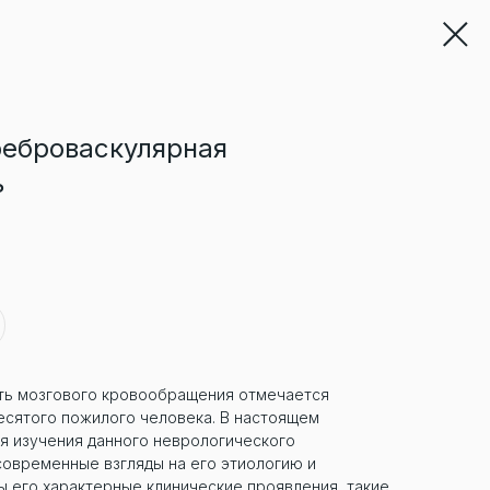
реброваскулярная
ь
ть мозгового кровообращения отмечается
есятого пожилого человека. В настоящем
я изучения данного неврологического
овременные взгляды на его этиологию и
ы его характерные клинические проявления, такие