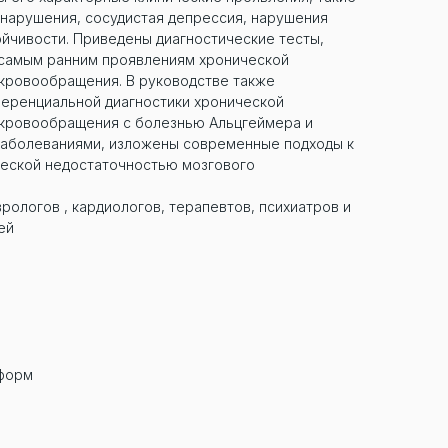
 нарушения, сосудистая депрессия, нарушения
ойчивости. Приведены диагностические тесты,
 самым ранним проявлениям хронической
 кровообращения. В руководстве также
еренциальной диагностики хронической
 кровообращения с болезнью Альцгеймера и
заболеваниями, изложены современные подходы к
ческой недостаточностью мозгового
рологов , кардиологов, терапевтов, психиатров и
ей
нформ