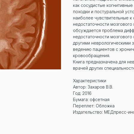
как сосудистые когнитивные
походки и постуральной уст
наиболее чувствительные к
недостаточности мозгового
обсуждается проблема дифф
недостаточности мозгового
другими неврологическими 
ведению пациентов с хрони
кровообращения.
Книга предназначена для нев
врачей других специальност
Характеристики
Автор: Захаров В.В.
Год: 2016
Бумага: офсетная
Переплет: Обложка
Издательство: МЕДпресс-и