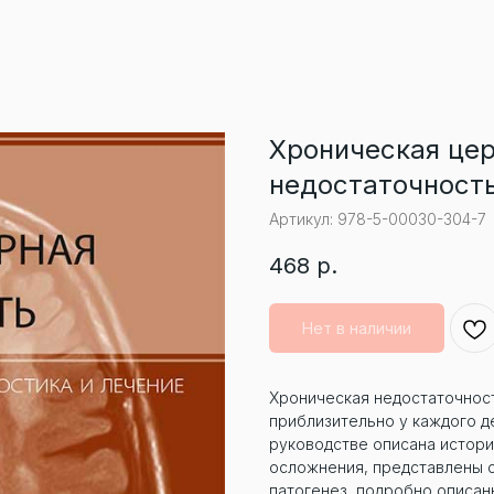
Хроническая це
недостаточност
Артикул:
978-5-00030-304-7
468
р.
Нет в наличии
Хроническая недостаточнос
приблизительно у каждого д
руководстве описана истори
осложнения, представлены с
патогенез, подробно описан