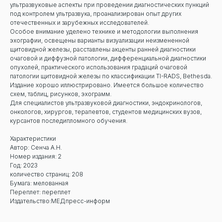
ультразвуковые аспекты при проведении диагностических пункций
под контролем ультразвука, проанализирован опыт других
отечественных и зарубежных исследователей.
Особое внимание уделено технике и методологии выполнения
эхографии, освещены варианты визуализации неизмененной
щитовидной железы, расставлены акценты ранней диагностики
очаговой и диффузной патологии, дифференциальной диагностики
опухолей, практического использования градаций очаговой
патологии щитовидной железы по классификации TI-RADS, Bethesda.
Издание хорошо иллюстрировано. Имеется большое количество
схем, таблиц, рисунков, эхограмм.
Для специалистов ультразвуковой диагностики, эндокринологов,
онкологов, хирургов, терапевтов, студентов медицинских вузов,
курсантов последипломного обучения.
Характеристики
Автор: Сенча А.Н.
Номер издания: 2
Год: 2023
количество страниц: 208
Бумага: мелованная
Переплет: переплет
Издательство:МЕДпресс-информ